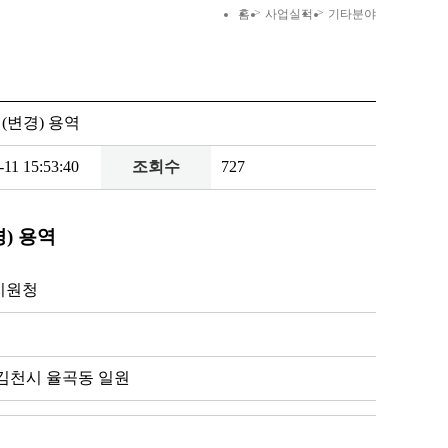
>
>
홈
사업실적
기타분야
(변경) 용역
-11 15:53:40
조회수
727
) 용역
지원청
김천시 율곡동 일원