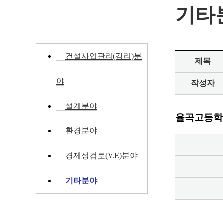
사업실적
기타
BUSINESS RESULTS
건설사업관리(감리)분
제목
야
작성자
설계분야
율곡고등학교
환경분야
경제성검토(V.E)분야
기타분야